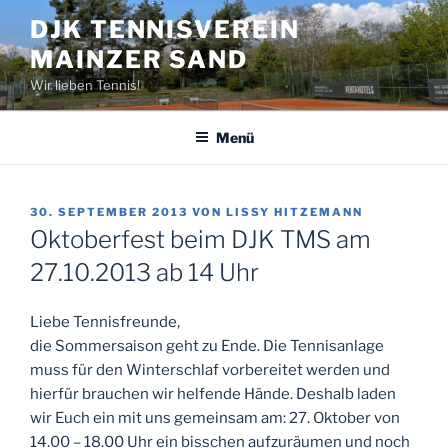
Zum
DJK TENNISVEREIN
Inhalt
MAINZER SAND
springen
Wir lieben Tennis!
Menü
VERÖFFENTLICHT
30. SEPTEMBER 2013
VON
LISSY HITZEMANN
AM
Oktoberfest beim DJK TMS am
27.10.2013 ab 14 Uhr
Liebe Tennisfreunde,
die Sommersaison geht zu Ende. Die Tennisanlage
muss für den Winterschlaf vorbereitet werden und
hierfür brauchen wir helfende Hände. Deshalb laden
wir Euch ein mit uns gemeinsam am: 27. Oktober von
14.00 – 18.00 Uhr ein bisschen aufzuräumen und noch