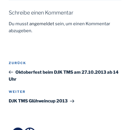
Schreibe einen Kommentar
Du musst
angemeldet
sein, um einen Kommentar
abzugeben.
Beitragsnavigation
Vorheriger
ZURÜCK
Beitrag
Oktoberfest beim DJK TMS am 27.10.2013 ab 14
Uhr
Nächster
WEITER
Beitrag
DJK TMS Glühweincup 2013