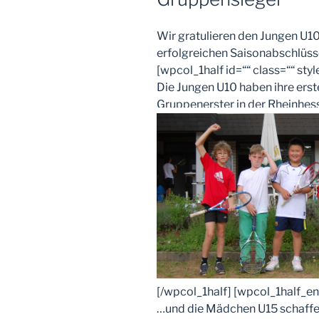
Wir gratulieren den Jungen U1
erfolgreichen Saisonabschlüss
[wpcol_1half id=““ class=““ styl
Die Jungen U10 haben ihre erst
Gruppenerster in der Rheinhe
[/wpcol_1half] [wpcol_1half_end
…und die Mädchen U15 schaffe