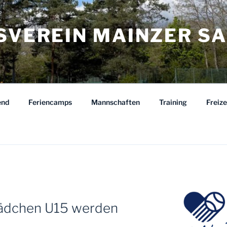
ISVEREIN MAINZER S
end
Feriencamps
Mannschaften
Training
Freiz
ädchen U15 werden