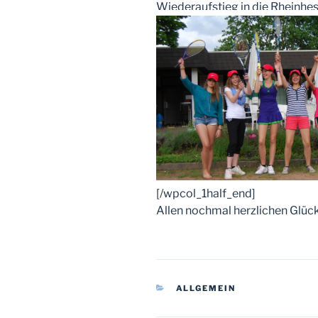
Wiederaufstieg in die Rheinhes
[/wpcol_1half_end]
Allen nochmal herzlichen Glück
KATEGORIEN
ALLGEMEIN