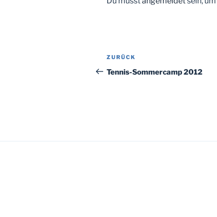
Du musst
angemeldet
sein, u
Beitragsnavigation
Vorheriger
ZURÜCK
Beitrag
Tennis-Sommercamp 2012