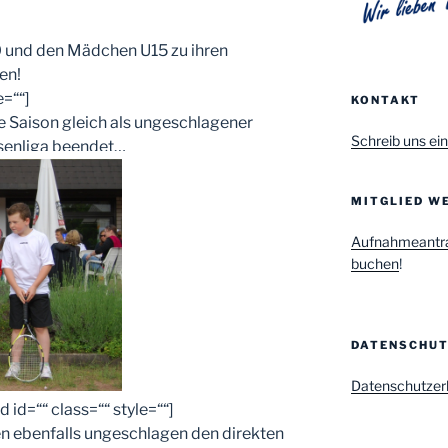
0 und den Mädchen U15 zu ihren
en!
e=““]
KONTAKT
e Saison gleich als ungeschlagener
Schreib uns ein
ssenliga beendet…
MITGLIED WE
Aufnahmeantr
buchen
!
DATENSCHU
Datenschutzer
 id=““ class=““ style=““]
n ebenfalls ungeschlagen den direkten