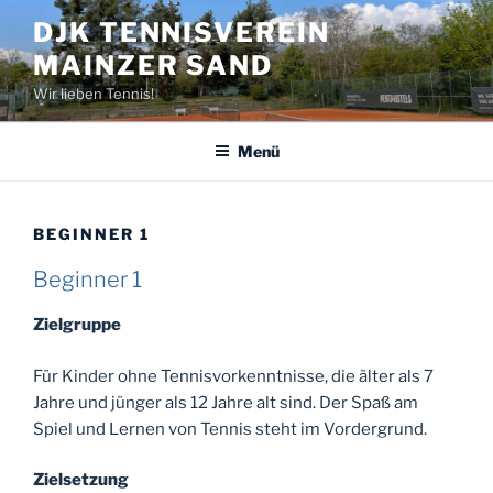
Zum
DJK TENNISVEREIN
Inhalt
MAINZER SAND
springen
Wir lieben Tennis!
Menü
BEGINNER 1
Beginner 1
Zielgruppe
Für Kinder ohne Tennisvorkenntnisse, die älter als 7
Jahre und jünger als 12 Jahre alt sind. Der Spaß am
Spiel und Lernen von Tennis steht im Vordergrund.
Zielsetzung