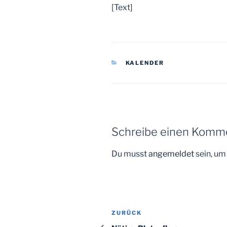
[Text]
KATEGORIEN
KALENDER
Schreibe einen Komm
Du musst
angemeldet
sein, u
Beitragsnavigation
Vorheriger
ZURÜCK
Beitrag