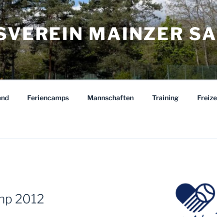
ISVEREIN MAINZER S
end
Feriencamps
Mannschaften
Training
Freiz
mp 2012