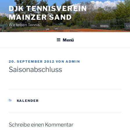
Zum
DJK TENNISVEREIN
Inhalt
MAINZER SAND
springen
Wir lieben Tennis!
Menü
VERÖFFENTLICHT
20. SEPTEMBER 2012
VON
ADMIN
AM
Saisonabschluss
KATEGORIEN
KALENDER
Schreibe einen Kommentar