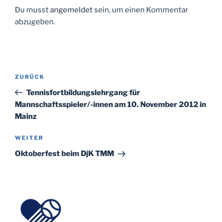
Du musst
angemeldet
sein, um einen Kommentar
abzugeben.
Beitragsnavigation
Vorheriger
ZURÜCK
Beitrag
Tennisfortbildungslehrgang für
Mannschaftsspieler/-innen am 10. November 2012 in
Mainz
Nächster
WEITER
Beitrag
Oktoberfest beim DjK TMM