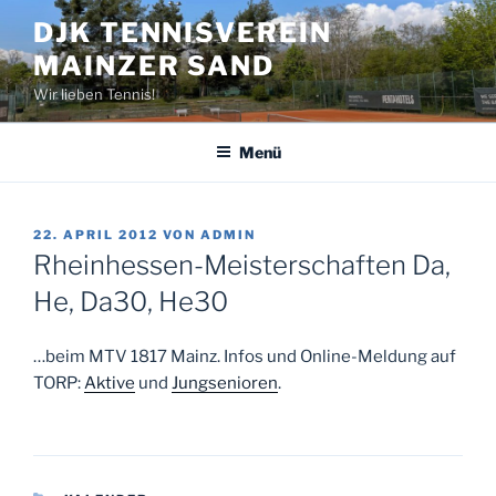
Zum
DJK TENNISVEREIN
Inhalt
MAINZER SAND
springen
Wir lieben Tennis!
Menü
VERÖFFENTLICHT
22. APRIL 2012
VON
ADMIN
AM
Rheinhessen-Meisterschaften Da,
He, Da30, He30
…beim MTV 1817 Mainz. Infos und Online-Meldung auf
TORP:
Aktive
und
Jungsenioren
.