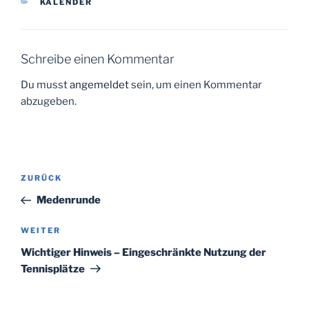
KATEGORIEN
KALENDER
Schreibe einen Kommentar
Du musst
angemeldet
sein, um einen Kommentar
abzugeben.
Beitragsnavigation
Vorheriger
ZURÜCK
Beitrag
Medenrunde
Nächster
WEITER
Beitrag
Wichtiger Hinweis – Eingeschränkte Nutzung der
Tennisplätze