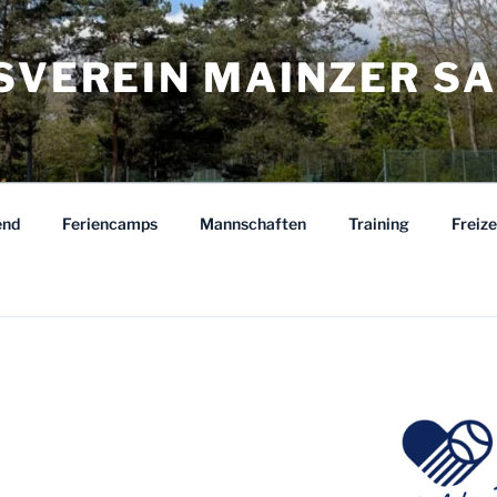
ISVEREIN MAINZER S
end
Feriencamps
Mannschaften
Training
Freiz