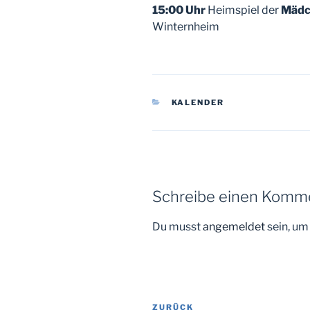
15:00 Uhr
Heimspiel der
Mädc
Winternheim
KATEGORIEN
KALENDER
Schreibe einen Komm
Du musst
angemeldet
sein, u
Beitragsnavigation
Vorheriger
ZURÜCK