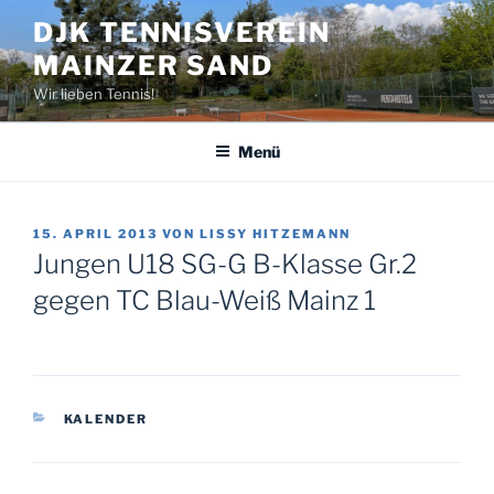
Zum
DJK TENNISVEREIN
Inhalt
MAINZER SAND
springen
Wir lieben Tennis!
Menü
VERÖFFENTLICHT
15. APRIL 2013
VON
LISSY HITZEMANN
AM
Jungen U18 SG-G B-Klasse Gr.2
gegen TC Blau-Weiß Mainz 1
KATEGORIEN
KALENDER