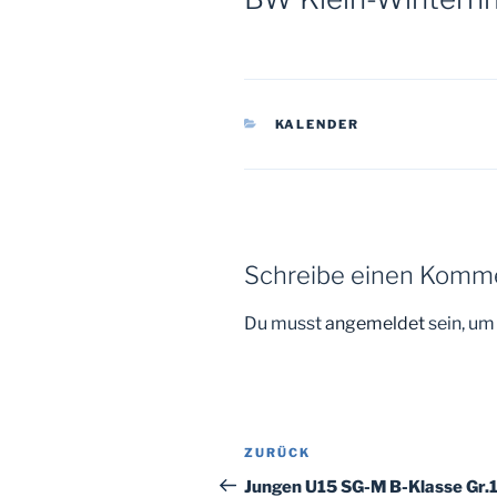
KATEGORIEN
KALENDER
Schreibe einen Komm
Du musst
angemeldet
sein, u
Beitragsnavigation
Vorheriger
ZURÜCK
Beitrag
Jungen U15 SG-M B-Klasse Gr.