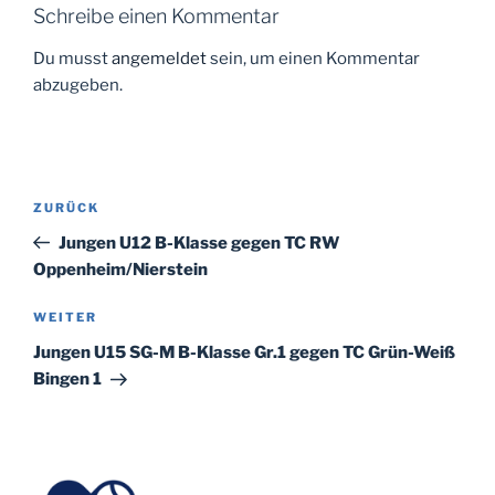
Schreibe einen Kommentar
Du musst
angemeldet
sein, um einen Kommentar
abzugeben.
Beitragsnavigation
Vorheriger
ZURÜCK
Beitrag
Jungen U12 B-Klasse gegen TC RW
Oppenheim/Nierstein
Nächster
WEITER
Beitrag
Jungen U15 SG-M B-Klasse Gr.1 gegen TC Grün-Weiß
Bingen 1