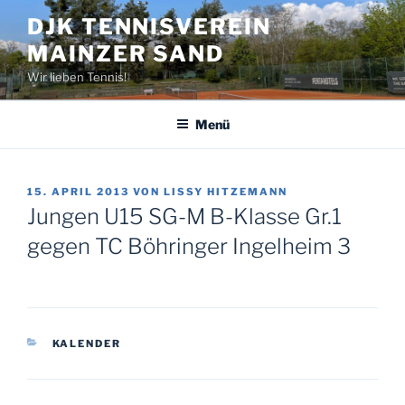
Zum
DJK TENNISVEREIN
Inhalt
MAINZER SAND
springen
Wir lieben Tennis!
Menü
VERÖFFENTLICHT
15. APRIL 2013
VON
LISSY HITZEMANN
AM
Jungen U15 SG-M B-Klasse Gr.1
gegen TC Böhringer Ingelheim 3
KATEGORIEN
KALENDER