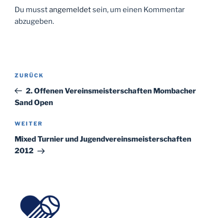
Du musst
angemeldet
sein, um einen Kommentar
abzugeben.
Beitragsnavigation
Vorheriger
ZURÜCK
Beitrag
2. Offenen Vereinsmeisterschaften Mombacher
Sand Open
Nächster
WEITER
Beitrag
Mixed Turnier und Jugendvereinsmeisterschaften
2012