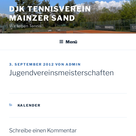
Zum
DJK TENNISVEREIN
Inhalt
MAINZER SAND
springen
Wir lieben Tennis!
Menü
VERÖFFENTLICHT
3. SEPTEMBER 2012
VON
ADMIN
AM
Jugendvereinsmeisterschaften
KATEGORIEN
KALENDER
Schreibe einen Kommentar