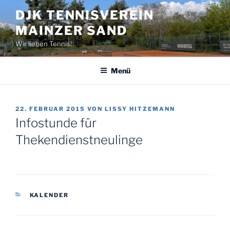
Zum
DJK TENNISVEREIN
Inhalt
MAINZER SAND
springen
Wir lieben Tennis!
Menü
VERÖFFENTLICHT
22. FEBRUAR 2015
VON
LISSY HITZEMANN
AM
Infostunde für
Thekendienstneulinge
KATEGORIEN
KALENDER