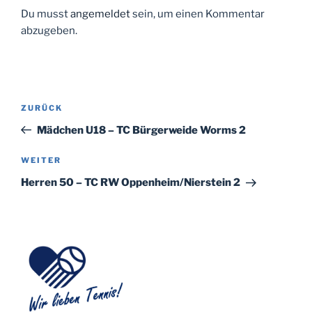
Du musst
angemeldet
sein, um einen Kommentar
abzugeben.
Beitragsnavigation
Vorheriger
ZURÜCK
Beitrag
Mädchen U18 – TC Bürgerweide Worms 2
Nächster
WEITER
Beitrag
Herren 50 – TC RW Oppenheim/Nierstein 2