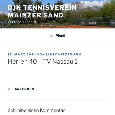
Zum
DJK TENNISVEREIN
Inhalt
MAINZER SAND
springen
Wir lieben Tennis!
Menü
VERÖFFENTLICHT
17. MÄRZ 2014
VON
LISSY HITZEMANN
AM
Herren 40 – TV Nassau 1
KATEGORIEN
KALENDER
Schreibe einen Kommentar