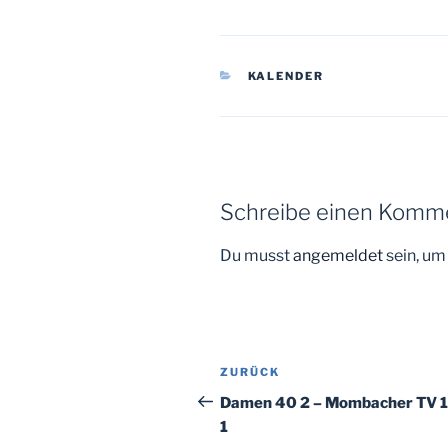
KATEGORIEN
KALENDER
Schreibe einen Komm
Du musst
angemeldet
sein, u
Beitragsnavigation
Vorheriger
ZURÜCK
Beitrag
Damen 40 2 – Mombacher TV 
1