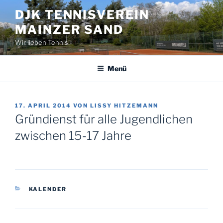
Zum
DJK TENNISVEREIN
Inhalt
MAINZER SAND
springen
Wir lieben Tennis!
Menü
VERÖFFENTLICHT
17. APRIL 2014
VON
LISSY HITZEMANN
AM
Gründienst für alle Jugendlichen
zwischen 15-17 Jahre
KATEGORIEN
KALENDER