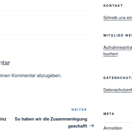
KONTAKT
Schreib uns ein
MITGLIED WE
Aufnahmeantr
buchen
!
ntar
einen Kommentar abzugeben.
DATENSCHUT
Datenschutzerk
Nächster
WEITER
META
Beitrag
inz
So haben wir die Zusammenlegung
geschafft
Anmelden