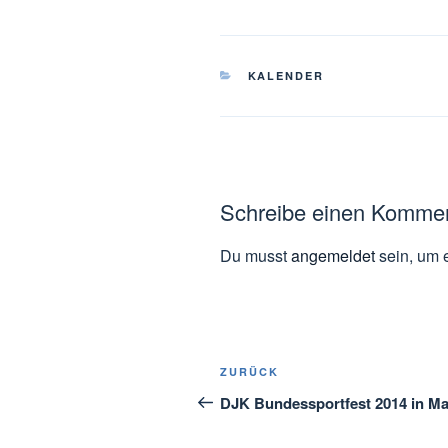
KATEGORIEN
KALENDER
Schreibe einen Komme
Du musst
angemeldet
sein, um 
Beitragsnavigation
Vorheriger
ZURÜCK
Beitrag
DJK Bundessportfest 2014 in Ma