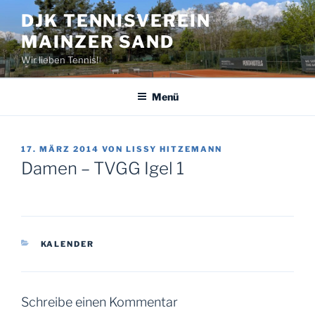
Zum
DJK TENNISVEREIN
Inhalt
MAINZER SAND
springen
Wir lieben Tennis!
Menü
VERÖFFENTLICHT
17. MÄRZ 2014
VON
LISSY HITZEMANN
AM
Damen – TVGG Igel 1
KATEGORIEN
KALENDER
Schreibe einen Kommentar