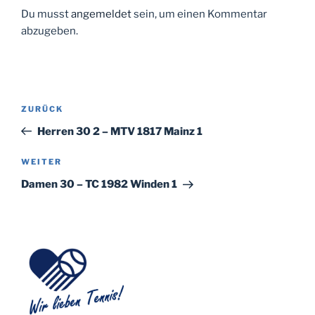
Du musst
angemeldet
sein, um einen Kommentar
abzugeben.
Beitragsnavigation
Vorheriger
ZURÜCK
Beitrag
Herren 30 2 – MTV 1817 Mainz 1
Nächster
WEITER
Beitrag
Damen 30 – TC 1982 Winden 1