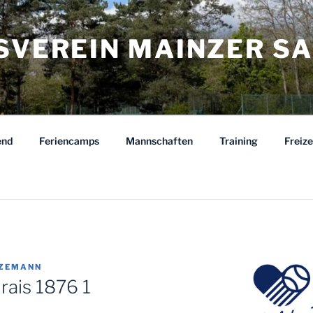
ISVEREIN MAINZER S
end
Feriencamps
Mannschaften
Training
Freiz
TZEMANN
ais 1876 1