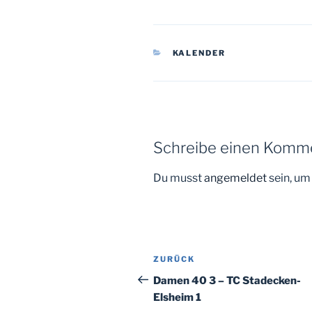
KATEGORIEN
KALENDER
Schreibe einen Komm
Du musst
angemeldet
sein, u
Beitragsnavigation
Vorheriger
ZURÜCK
Beitrag
Damen 40 3 – TC Stadecken-
Elsheim 1