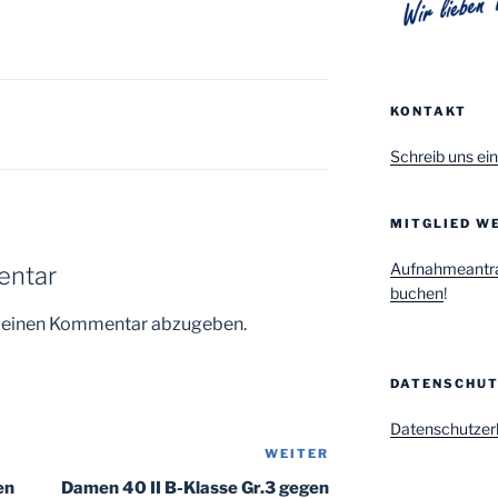
KONTAKT
Schreib uns ein
MITGLIED WE
Aufnahmeantr
entar
buchen
!
m einen Kommentar abzugeben.
DATENSCHU
Datenschutzer
WEITER
Nächster
Beitrag
en
Damen 40 II B-Klasse Gr.3 gegen