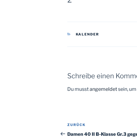
KATEGORIEN
KALENDER
Schreibe einen Komm
Du musst
angemeldet
sein, u
Beitragsnavigation
Vorheriger
ZURÜCK
Beitrag
Damen 40 II B-Klasse Gr.3 geg