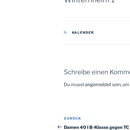
KATEGORIEN
KALENDER
Schreibe einen Komm
Du musst
angemeldet
sein, u
Beitragsnavigation
Vorheriger
ZURÜCK
Beitrag
Damen 40 I B-Klasse gegen TC