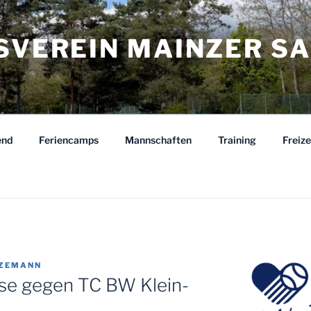
ISVEREIN MAINZER S
end
Feriencamps
Mannschaften
Training
Freiz
TZEMANN
se gegen TC BW Klein-