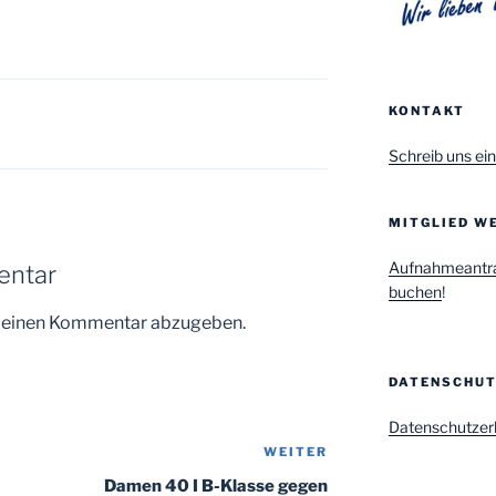
KONTAKT
Schreib uns ein
MITGLIED WE
Aufnahmeantr
entar
buchen
!
m einen Kommentar abzugeben.
DATENSCHU
Datenschutzer
WEITER
Nächster
Beitrag
Damen 40 I B-Klasse gegen