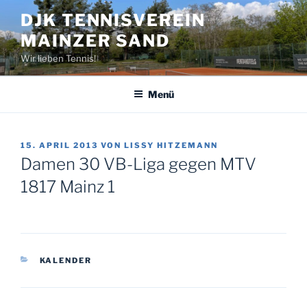
Zum
DJK TENNISVEREIN
Inhalt
MAINZER SAND
springen
Wir lieben Tennis!
Menü
VERÖFFENTLICHT
15. APRIL 2013
VON
LISSY HITZEMANN
AM
Damen 30 VB-Liga gegen MTV
1817 Mainz 1
KATEGORIEN
KALENDER