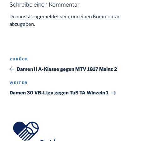
Schreibe einen Kommentar
Du musst
angemeldet
sein, um einen Kommentar
abzugeben.
Beitragsnavigation
Vorheriger
ZURÜCK
Beitrag
Damen II A-Klasse gegen MTV 1817 Mainz 2
Nächster
WEITER
Beitrag
Damen 30 VB-Liga gegen TuS TA Winzeln 1