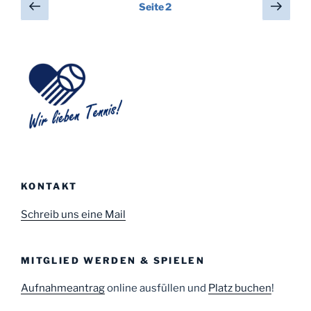
Seitennummerierung
Vorherige
Näch
Seite
2
Seite
Seit
der
Beiträge
KONTAKT
Schreib uns eine Mail
MITGLIED WERDEN & SPIELEN
Aufnahmeantrag
online ausfüllen und
Platz buchen
!