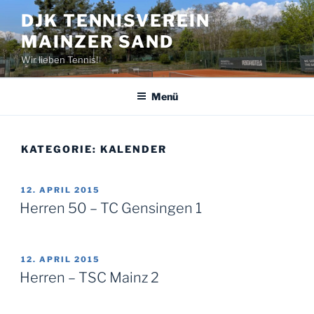
Zum
DJK TENNISVEREIN
Inhalt
MAINZER SAND
springen
Wir lieben Tennis!
Menü
KATEGORIE:
KALENDER
VERÖFFENTLICHT
12. APRIL 2015
AM
Herren 50 – TC Gensingen 1
VERÖFFENTLICHT
12. APRIL 2015
AM
Herren – TSC Mainz 2